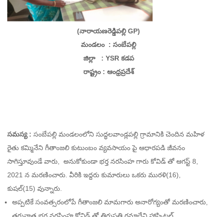
(నారాయణరెడ్డిపల్లి GP)
మండలం : సంబేపల్లి
జిల్లా : YSR కడప
రాష్ట్రం : ఆంధ్రప్రదేశ్
సమస్య :
సంబేపల్లి మండలంలోని సుద్ధలవాండ్లపల్లి గ్రామానికి చెందిన మహిళ
రైతు కమ్మినేని గీతాంజలి కుటుంబం వ్యవసాయం పై ఆధారపడి జీవనం
సాగిస్తూవుండే వారు, అనుకోకుండా భర్త నరసింహ గారు కోవిడ్ తో ఆగస్ట్ 8,
2021 న మరణించారు. వీరికి ఇద్దరు కుమారులు ఒకరు మురళి(16),
కుషల్(15) వున్నారు.
అప్పటికే సంవత్సరంలోపే గీతాంజలి మామగారు అనారోగ్యంతో మరణించారు,
తరువాత భర్త నరసింహ కోవిడ్ తో తిరుపతి రమాదేవి హాస్పిటల్