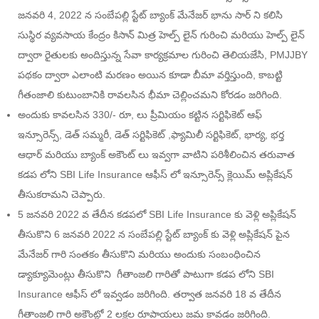
జనవరి 4, 2022 న సంబేపల్లి స్టేట్ బ్యాంక్ మేనేజర్ భాను సార్ ని కలిసి
సుస్థిర వ్యవసాయ కేంద్రం కిసాన్ మిత్ర హెల్ప్ లైన్ గురించి మరియు హెల్ప్ లైన్
ద్వారా రైతులకు అందిస్తున్న సేవా కార్యక్రమాల గురించి తెలియజేసి, PMJJBY
పథకం ద్వారా ఎలాంటి మరణం అయిన కూడా బీమా వర్తిస్తుంది, కాబట్టి
గీతంజాలి కుటుంబానికి రావలసిన భీమా చెల్లించమని కోరడం జరిగింది.
అందుకు కావలసిన 330/- రూ, లు ప్రీమియం కట్టిన సర్టిఫికెట్ ఆఫ్
ఇన్సూరెన్స్, డెత్ సమ్మరీ, డెత్ సర్టిఫికెట్ ,ఫ్యామిలీ సర్టిఫికెట్, భార్య, భర్త
ఆధార్ మరియు బ్యాంక్ అకౌంట్ లు ఇవ్వగా వాటిని పరిశీలించిన తరువాత
కడప లోని SBI Life Insurance ఆఫీస్ లో ఇన్సూరెన్స్ క్లెయిమ్ అప్లికేషన్
తీసుకరామని చెప్పారు.
5 జనవరి 2022 వ తేదీన కడపలో SBI Life Insurance కు వెళ్లి అప్లికేషన్
తీసుకొని 6 జనవరి 2022 న సంబేపల్లి స్టేట్ బ్యాంక్ కు వెళ్లి అప్లికేషన్ పైన
మేనేజర్ గారి సంతకం తీసుకొని మరియు అందుకు సంబంధించిన
డ్యాక్యూమెంట్లు తీసుకొని గీతాంజలి గారితో పాటుగా కడప లోని SBI
Insurance ఆఫీస్ లో ఇవ్వడం జరిగింది. తర్వాత జనవరి 18 వ తేదీన
గీతాంజలి గారి అకౌంట్లో 2 లక్షల రూపాయలు జమ కావడం జరిగింది.