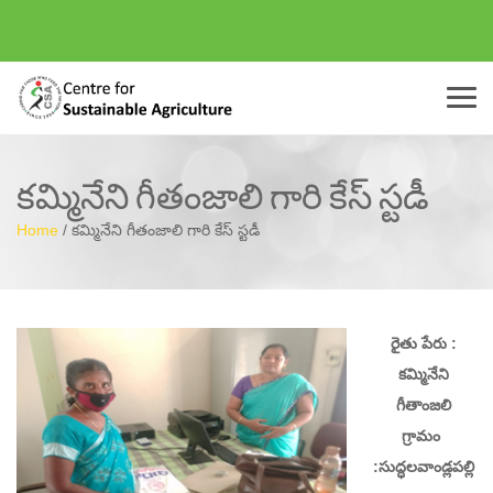
Menu
కమ్మినేని గీతంజాలి గారి కేస్ స్టడీ
Home
/
కమ్మినేని గీతంజాలి గారి కేస్ స్టడీ
రైతు పేరు :
కమ్మినేని
గీతాంజలి
గ్రామం
:సుద్ధలవాండ్లపల్లి