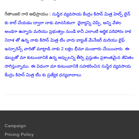
గీతాంజలి గారి అభిప్రాయం :
సుస్థిర వ్యవసాయ కేంద్రం కిసాన్ మిత్ర హెల్ప్ లైన్
కు కాల్ చేయడం ద్వారా నాకు మానసికంగా ధైర్యాన్ని చెప్పి, అన్ని వేళల
అండగా ఉన్నారు మరియు ప్రభుత్వం నుండి కానీ ఎలాంటి ఆర్థిక పరిహారం రాక
నిరాశ తో ఉన్న నాకు కిసాన్ మిత్ర టీం వారు బ్యాంక్ మేనేజర్ మరియు లైఫ్
ఇన్సూరెన్స్ వారితో మాట్లాడి నాకు 2 లక్షల భీమా మంజూరు చేయించారు. ఈ
డబ్బుతో మా కుటుంబానికి ఉన్న అప్పులన్ని తీర్చి ప్రస్తుతం ప్రశాంతమైన జీవితం
సాగిస్తున్నాము. ఈ విధంగా మా కుటుంబానికి సహకరించిన సుస్థిర వ్యవసాయ
కేంద్రం కిసాన్ మిత్ర టీం కు ప్రత్యేక ధన్యవాదాలు.
Campaign
Pricing Policy