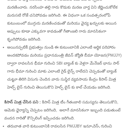
మరణించారు. నరసింహ తల్లి గారు కొడుకు మరణ వార్త విని జీర్ణించుకోలేక
మరుసటి రోజే చనిపోవడం జరిగింది. ఈ విధంగా ఒక సంవత్సరంలోపే
కుటుంబంలో ముగ్గురు మరణించడంతో మరియు వైద్య ఖర్చులకు అయిన
అప్పులు కూడా ఎక్కువగా కావడంతో గీతాంజలి గారు మానసికంగా
కృంగిపోవడం జరిగింది.
అయినప్పటికీ ప్రభుత్వం నుండి ఈ కుటుంబానికి ఎలాంటి ఆర్థిక పరిహారం
అందకపోవడం మరియు ప్రధానమంత్రి జీవన్ జ్యోతి బీమా యోజన(PMJJY)
ద్వారా రావలసిన భీమా గురించి SBI బ్యాంక్ కు వెళ్లగా మేనేజర్ భాను సార్
గారు భీమా గురించి మాకు ఎలాంటి గైడ్ లైన్స్ రాలేదని చెప్పడంతో బ్యాంక్
చుట్టూ తిరిగి విసుగు చెందిన వారు సుస్థిర వ్యవసాయ కేంద్రం కిసాన్ మిత్ర
హెల్ప్ లైన్ గురించి తెలుసుకొని హెల్ప్ లైన్ కు కాల్ చేయడం జరిగింది.
కిసాన్ మిత్ర చేసిన పని :
కిసాన్ మిత్ర టీం గీతంజాలి సమస్యను తెలుసుకొని,
ఆమెకు ధైర్యాన్ని చెప్పటం జరిగింది, అలాగే మానసికంగా ఇబ్బంది పడుతుంటే
వందన గారితో కౌన్సిలింగ్ ఇప్పించడం జరిగింది.
తరువాత వారి కుటుంబానికి రావలసిన PMJJBY ఇన్సూరెన్స్ గురించి